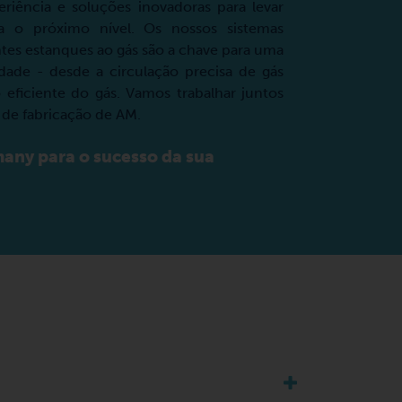
riência e soluções inovadoras para levar
ra o próximo nível. Os nossos sistemas
es estanques ao gás são a chave para uma
dade - desde a circulação precisa de gás
 eficiente do gás. Vamos trabalhar juntos
s de fabricação de AM.
any para o sucesso da sua