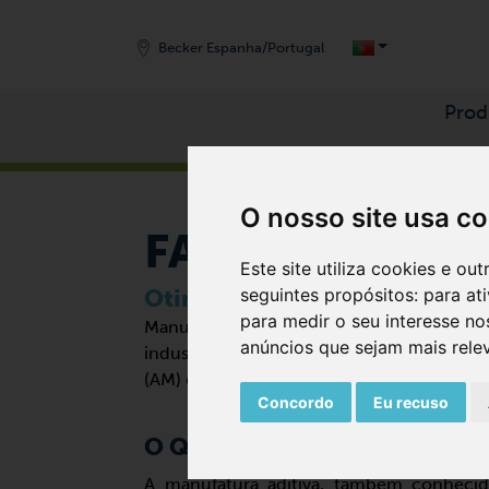
Becker Espanha/Portugal
Prod
START
/
INDÚSTRIAS
O nosso site usa c
FABRICO ADIT
Este site utiliza cookies e o
Otimize a sua impressão 3D m
seguintes propósitos:
para at
para medir o seu interesse no
Manufatura aditiva ao mais alto nível - 
anúncios que sejam mais rele
industrial. Nossas tecnologias foram espe
(AM) e garantem resultados de primeira c
Concordo
Eu recuso
O QUE É MANUFATURA ADITI
A manufatura aditiva, também conheci