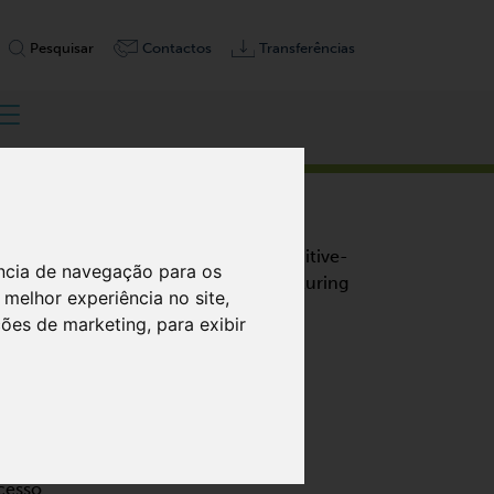
Pesquisar
Contactos
Transferências
ência de navegação para os
melhor experiência no site
,
ações de marketing
,
para exibir
ão 3D
ditiva
cesso