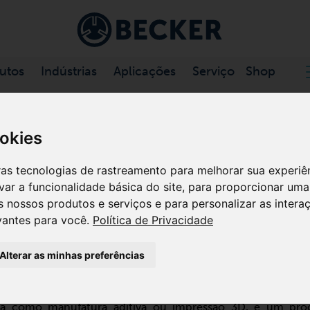
utos
Indústrias
Aplicações
Serviço
Shop
ookies
IVO
utras tecnologias de rastreamento para melhorar sua experi
etálica com a Becker
ivar a funcionalidade básica do site
,
para proporcionar uma 
s nossos produtos e serviços e para personalizar as inter
descubra as soluções personalizadas da Becker para impress
vantes para você
.
Política de Privacidade
cialmente desenvolvidas para os requisitos da manufatura a
lasse para seus componentes.
Alterar as minhas preferências
VA?
da como manufatura aditiva ou impressão 3D, é um pro