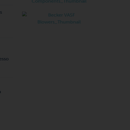
s
esso
a