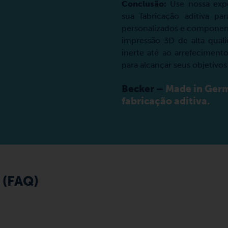
Conclusão:
Use nossa expe
sua fabricação aditiva pa
personalizados e component
impressão 3D de alta quali
inerte até ao arrefecimento
para alcançar seus objetivo
Becker –
Made in Germ
fabricação aditiva.
(FAQ)