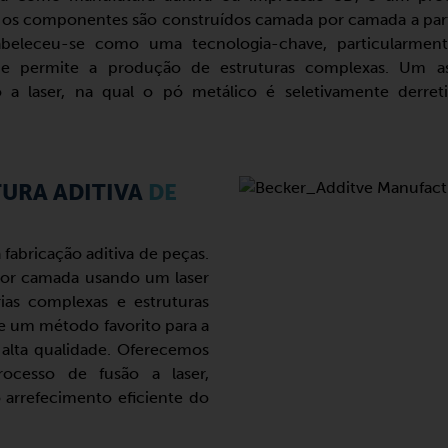
l os componentes são construídos camada por camada a part
tabeleceu-se como uma tecnologia-chave, particularmen
e permite a produção de estruturas complexas. Um a
 a laser, na qual o pó metálico é seletivamente derret
URA ADITIVA
DE
fabricação aditiva de peças.
por camada usando um laser
ias complexas e estruturas
ele um método favorito para a
alta qualidade. Oferecemos
ocesso de fusão a laser,
o arrefecimento eficiente do