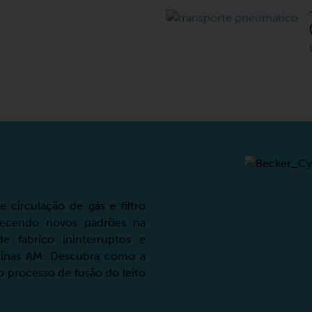
circulação de gás e filtro
belecendo novos padrões na
de fabrico ininterruptos e
uinas AM. Descubra como a
 processo de fusão do leito