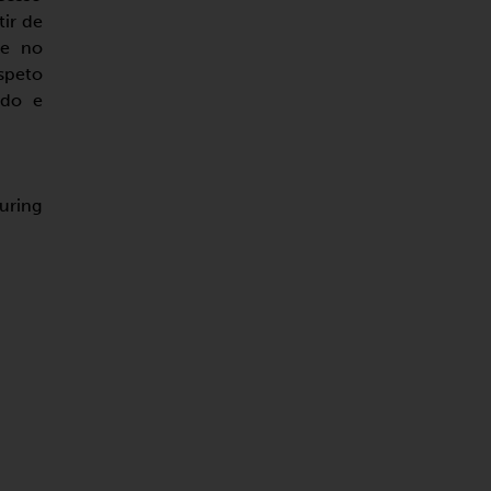
ir de
te no
speto
ido e