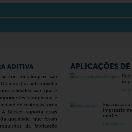
APLICAÇÕES DE
A ADITIVA
Reci
 sector metalúrgico são
impr
. Da indústria automóvel à
reci
possibilidades são quase
componentes complexos e
Evacuação d
riedade de materiais torna
impressão me
. A Becker suporta essas
inertes.
ta qualidade, que foram
evacuação
equisitos da fabricação