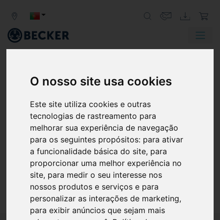
Zurück
Weit
O nosso site usa cookies
PICK & PLACE
Este site utiliza cookies e outras
BOMBAS DE VÁCUO PARA UMA
tecnologias de rastreamento para
MANIPULAÇÃO SEGURA
melhorar sua experiência de navegação
Pick & place é sinónimo de manipulação automática. As
para os seguintes propósitos:
para ativar
bombas de vácuo da Becker proporcionam extratores
a funcionalidade básica do site
,
para
de vácuo fiáveis, com subpressão para uma ampla
proporcionar uma melhor experiência no
variedade de tarefas de elevação e transporte.
site
,
para medir o seu interesse nos
nossos produtos e serviços e para
personalizar as interações de marketing
,
para exibir anúncios que sejam mais