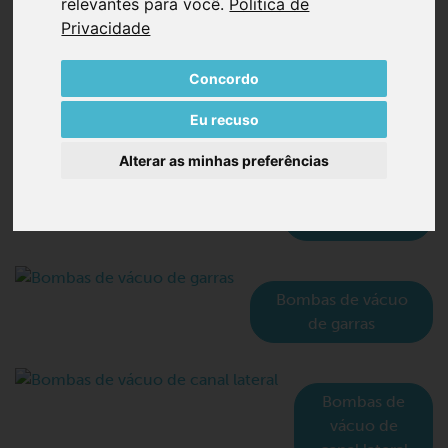
relevantes para você
.
Política de
Privacidade
PRODUTOS BECKER
Concordo
Bombas de
Eu recuso
vácuo de
palhetas
Alterar as minhas preferências
rotativas,
funcionamento
a seco
Bombas de vácuo
de garras
Bombas de
vácuo de