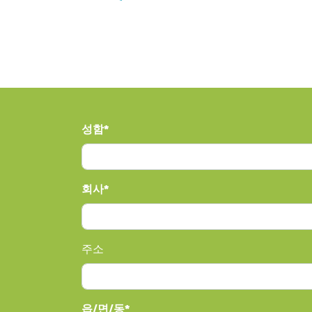
성함
회사
주소
읍/면/동