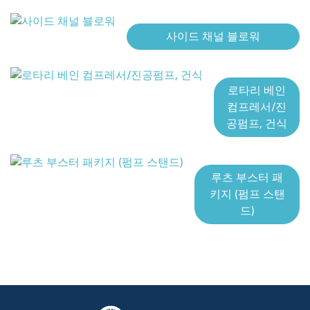
사이드 채널 블로워
로타리 베인
컴프레서/진
공펌프, 건식
루츠 부스터 패
키지 (펌프 스탠
드)