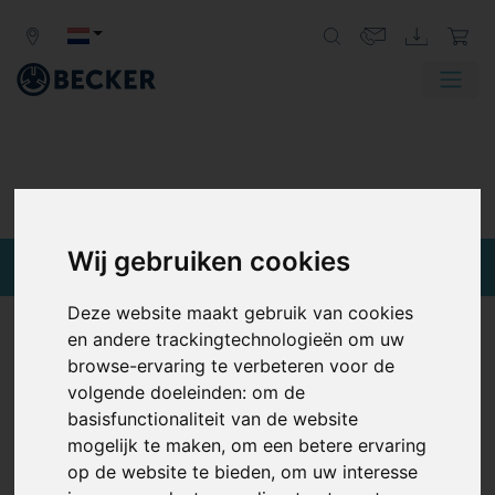
MAKE IT
PREMIUM
met gasdichte blower
Previous
Next
en componenten.
MAKE IT
BECKER.
Wij gebruiken cookies
Deze website maakt gebruik van cookies
en andere trackingtechnologieën om uw
ADDITIVE
browse-ervaring te verbeteren voor de
volgende doeleinden:
om de
MANUFACTURING
basisfunctionaliteit van de website
OPTIMALISEER UW METAAL 3D
mogelijk te maken
,
om een betere ervaring
PRINTEN MET BECKER'S
op de website te bieden
,
om uw interesse