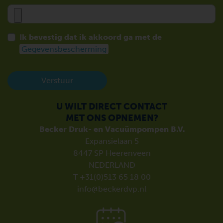
Ik bevestig dat ik akkoord ga met de
Gegevensbescherming
Verstuur
U WILT DIRECT CONTACT
MET ONS OPNEMEN?
Becker Druk- en Vacuümpompen B.V.
Expansielaan 5
8447 SP Heerenveen
NEDERLAND
T +31(0)513 65 18 00
info@beckerdvp.nl