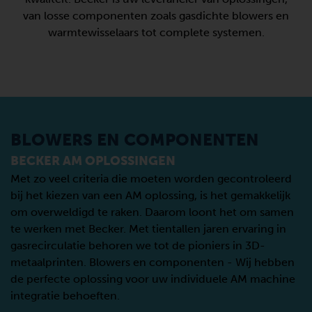
van losse componenten zoals gasdichte blowers en
warmtewisselaars tot complete systemen.
BLOWERS EN COMPONENTEN
BECKER AM OPLOSSINGEN
Met zo veel criteria die moeten worden gecontroleerd
bij het kiezen van een AM oplossing, is het gemakkelijk
om overweldigd te raken. Daarom loont het om samen
te werken met Becker. Met tientallen jaren ervaring in
gasrecirculatie behoren we tot de pioniers in 3D-
RIE
GASDICHTE VASF2
metaalprinten. Blowers en componenten - Wij hebben
alblowers met variabele snelheid
Gasdichte VASF2 zijk
de perfecte oplossing voor uw individuele AM machine
ulatie en pneumatisch
snelheid voor inert 
integratie behoeften.
er inerte omstandigheden.
poedertransport ond