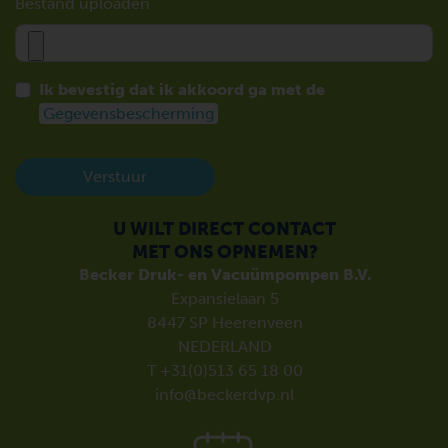
Bestand uploaden
Ik bevestig dat ik akkoord ga met de
Gegevensbescherming
Verstuur
U WILT DIRECT CONTACT
MET ONS OPNEMEN?
Becker Druk- en Vacuümpompen B.V.
Expansielaan 5
8447 SP Heerenveen
NEDERLAND
T +31(0)513 65 18 00
info@beckerdvp.nl