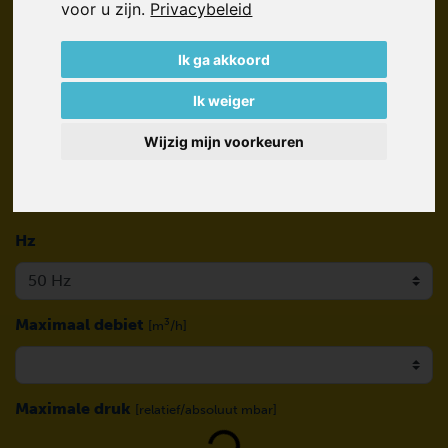
voor u zijn
.
Privacybeleid
Technologieën
Ik ga akkoord
Standaard pompen
Ik weiger
Wijzig mijn voorkeuren
Hz
Maximaal debiet
3
[m
/h]
Loading...
Maximale druk
[relatief/absoluut mbar]