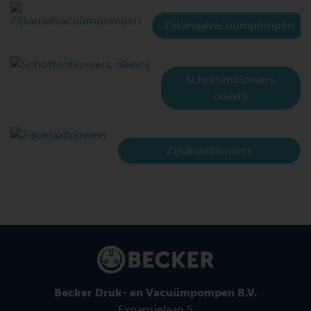
Zijkanaalvacuümpompen
Schottenblowers,
olievrij
Zijkanaalblowers
Becker Druk- en Vacuümpompen B.V.
Expansielaan 5