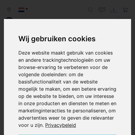
Wij gebruiken cookies
Zurück
Weit
Deze website maakt gebruik van cookies
BOUW
en andere trackingtechnologieën om uw
VACUÜMPOMPEN EN BLOWERS VAN
browse-ervaring te verbeteren voor de
BECKER HOUDEN ALLES RECHT
volgende doeleinden:
om de
basisfunctionaliteit van de website
Op bouwplaatsen verandert lucht in kracht.
mogelijk te maken
,
om een betere ervaring
Vacuümpompen en blowers van Becker voeren hun
op de website te bieden
,
om uw interesse
werk dag na dag uit in tal van toepassingen.
in onze producten en diensten te meten en
marketinginteracties te personaliseren
,
om
advertenties weer te geven die relevanter
voor u zijn
.
Privacybeleid