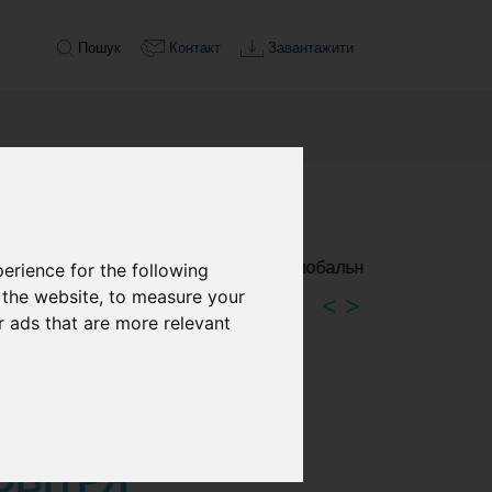
Пошук
Контакт
Завантажити
erience for the following
 the website
,
to measure your
<
>
r ads that are more relevant
ОВІТРЯ