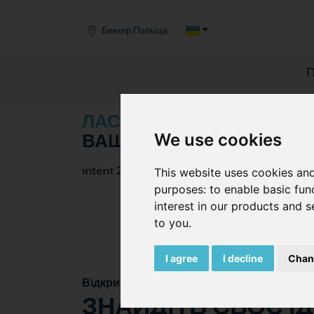
Виробник
ВАКУУМНИХ НАСОСІВ
Беккер Польща
СИСТЕМ І КОМПРЕСО
ПРОМИСЛОВОСТІ.
МИ ТУТ ДЛЯ ВАС!
ЛАСКАВО
ПРОСИМО ДО 
ЗРОБИТИ ЗАМОВЛЕННЯ
BEC
We use cookies
ВАШ ПРОВІДНИЙ ВИРОБ
This website uses cookies and
purposes:
to enable basic fun
interest in our products and s
to you
.
I agree
I decline
Chan
Відкрийте наш асортимент продукції
ЗНАЙДІТЬ СВОЄ І