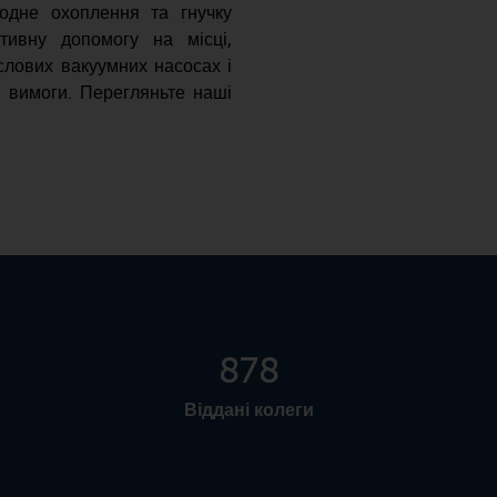
родне охоплення та гнучку
тивну допомогу на місці,
слових вакуумних насосах і
і вимоги. Перегляньте наші
1093
Віддані колеги