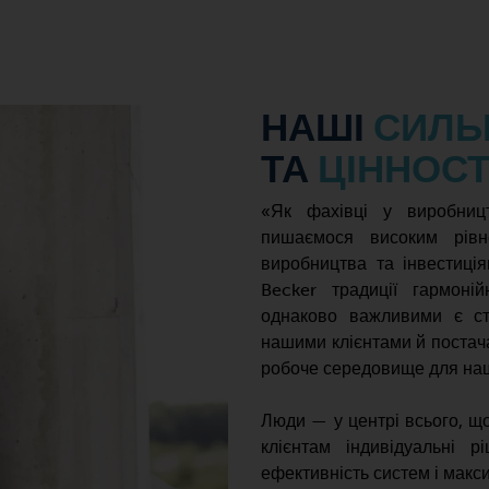
НАШІ
СИЛЬ
ТА
ЦІННОСТ
«Як фахівці у виробниц
пишаємося високим рівн
виробництва та інвестиці
Becker традиції гармоні
однаково важливими є ста
нашими клієнтами й постач
робоче середовище для наши
Люди — у центрі всього, 
клієнтам індивідуальні 
ефективність систем і макс