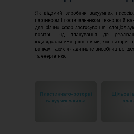
Як відомий виробник вакуумних насосі
партнером і постачальником технологій вак
для різних сфер застосування, спеціалізу
повітрі. Від планування до реаліза
індивідуальними рішеннями, які використ
ринках, таких як адитивне виробництво, д
та енергетика.
Пластинчато-роторні
Щільові вакуум
вакуумні насоси
внасоси