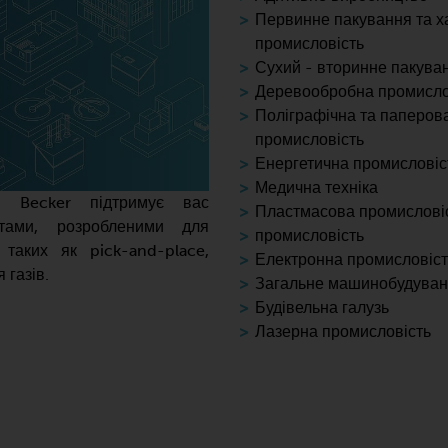
Первинне пакування та х
промисловість
Сухий - вторинне пакува
Деревообробна промисло
Поліграфічна та паперов
промисловість
Енергетична промисловіс
Медична техніка
 Becker підтримує вас
Пластмасова промислові
ктами, розробленими для
промисловість
 таких як pick-and-place,
Електронна промисловіст
 газів.
Загальне машинобудува
Будівельна галузь
Лазерна промисловість