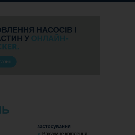
ВЛЕННЯ НАСОСІВ І
АСТИН У
ОНЛАЙН-
CKER.
газин
НЬ
застосування
Вакуумне кріплення