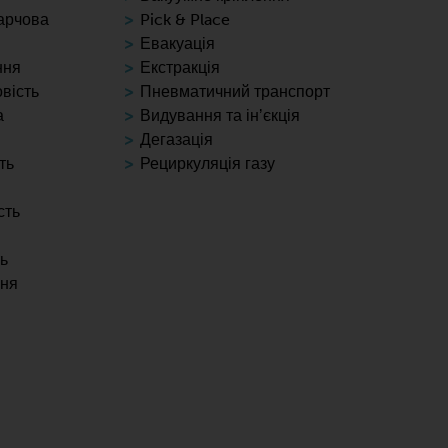
арчова
Pick & Place
Евакуація
ння
Екстракція
вість
Пневматичний транспорт
а
Видування та інʼєкція
Дегазація
ть
Рециркуляція газу
сть
ь
ння