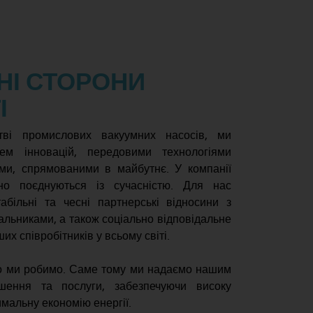
НІ СТОРОНИ
І
тві промислових вакуумних насосів, ми
ем інновацій, передовими технологіями
ями, спрямованими в майбутнє. У компанії
йно поєднуються із сучасністю. Для нас
більні та чесні партнерські відносини з
альниками, а також соціально відповідальне
х співробітників у всьому світі.
що ми робимо. Саме тому ми надаємо нашим
рішення та послуги, забезпечуючи високу
имальну економію енергії.