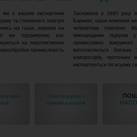
в, ми є вашим експертним
Заснована у 1885 році я
ууму та стисненого повітря
Бармені, наша компанія ни
ючись на газах, зокрема на
четвертому поколінні. 
ції ми підтримуємо вас
міжнародним лідером у 
овуються на перспективних
промислових вакуумних
еревообробна промисловість
виготовляється близько
компресорів, проточних
експортуються по всьому св
ПОШУК
ні
Повітродувки з
НАСОСІВ
бічним каналом