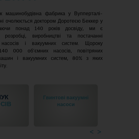
к машинобудівна фабрика у Вупперталі-
ні очолюється доктором Доротеєю Беккер у
Маючи понад 140 років досвіду, ми є
розробці, виробництві та постачанні
 насосів і вакуумних систем. Щороку
 140 000 об’ємних насосів, повітряних
 машин і вакуумних систем, 80% з яких
іту.
Гвинтові вакуумні
Бустерні вакуум
насоси
насоси ROOTS