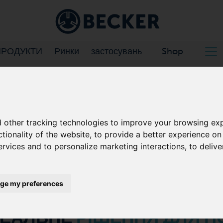
, ВАКУУМНИХ
РІВ ДЛЯ
ПРОДУКТИ
Ринки
застосувань
Shop
BECKER
KER.
НИК ВАКУУМНИХ НАСОСІВ
 other tracking technologies to improve your browsing exp
ctionality of the website
,
to provide a better experience on
ervices and to personalize marketing interactions
,
to delive
ge my preferences
ДЕАЛЬНЕ
РІШЕННЯ ДЛЯ П