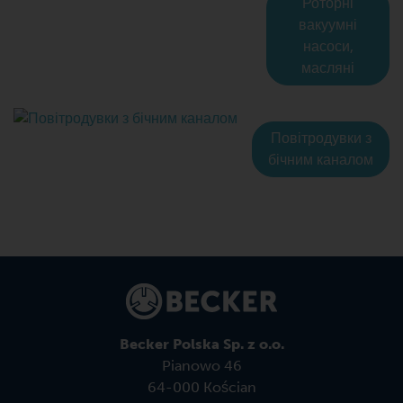
Роторні
вакуумні
насоси,
масляні
Повітродувки з
бічним каналом
Becker Polska Sp. z o.o.
Pianowo 46
64-000 Kościan