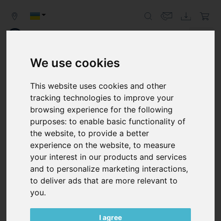
We use cookies
Zurück
Weit
This website uses cookies and other
ЕНЕРГЕТИЧНА
tracking technologies to improve your
ПРОМИСЛОВІСТЬ
browsing experience for the following
purposes:
to enable basic functionality of
ПОВІТРОДУВКИ ВІД BECKER ДЛЯ
the website
,
to provide a better
ЕФЕКТИВНОЇ ПОДАЧІ ПОВІТРЯ
experience on the website
,
to measure
Вакуумні насоси та повітродувки від Becker слідують
your interest in our products and services
тенденції до нових технологій. Вони є важливим і
and to personalize marketing interactions
,
ефективним компонентом стаціонарних паливних
to deliver ads that are more relevant to
елементів і для виробництва акумуляторів, зокрема.
you
.
I agree