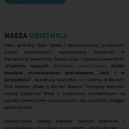
NASZA
OBIETNICA
Jako globalny lider rynku i doświadczony producent
pomp próżniowych wyznaczamy standardy w
transporcie powietrza. Nasza wizja i zasada przewodnia,
„
Czynimy naszych
klientów zwycięzcami
dzięki
trwałym rozwiązaniom próżniowym, dziś i w
przyszłości
”, kształtują wszystko, co robimy w Becker.
Pod hasłem „Make it Becker. Razem.” łączymy wartości
naszej rodzinnej firmy z myśleniem nastawionym na
wyniki i podejściem startupowym, aby wspólnie osiągać
ambitne cele.
Dostarczamy realną wartość naszym klientom i
umożliwiamy ich sukces na rynkach. Zaufaj Becker —