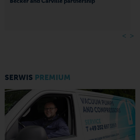
Referencje klienta: Rotacyjne śrubowe pompy
próżniowe VADS 1500
Scentralizowany system próżniowy do obróbki
drewna CNC
SERWIS
PREMIUM