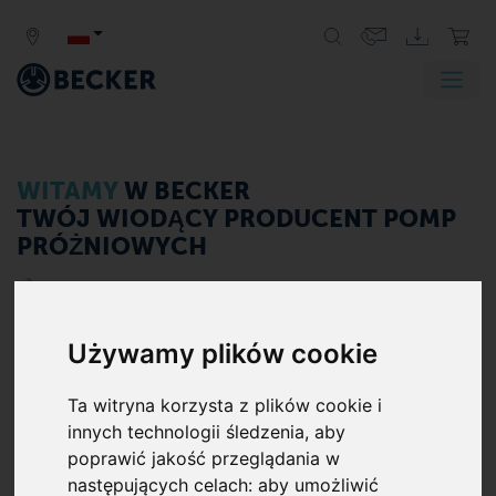
Producent przemysłowych
pomp
WITAMY
W BECKER
próżniowych, systemów
TWÓJ WIODĄCY PRODUCENT POMP
próżniowych i sprężarek
PRÓŻNIOWYCH
<
>
Używamy plików cookie
Ta witryna korzysta z plików cookie i
innych technologii śledzenia, aby
poprawić jakość przeglądania w
Odkryj naszą gamę produktów
następujących celach:
aby umożliwić