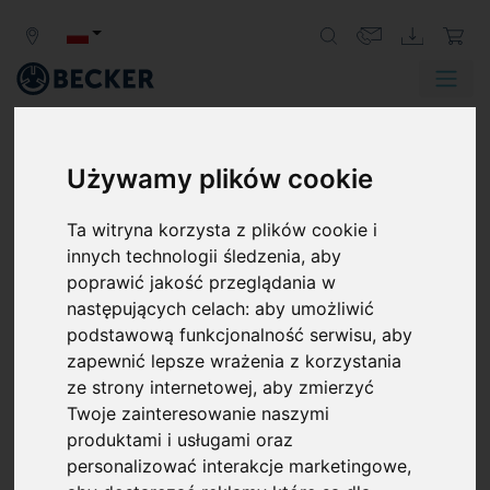
Zurück
Weit
Używamy plików cookie
ODSYSANIE
Ta witryna korzysta z plików cookie i
ODSYSANIE PŁYNÓW PRZY
innych technologii śledzenia, aby
WYKORZYSTANIU POMP
poprawić jakość przeglądania w
PRÓŻNIOWYCH
następujących celach:
aby umożliwić
Pompy próżniowe firmy Becker służą do transportu
podstawową funkcjonalność serwisu
,
aby
gazów, płynów i mieszanek stałych. Separator
zapewnić lepsze wrażenia z korzystania
umieszczony przed pompą zapobiega przedostawaniu
ze strony internetowej
,
aby zmierzyć
się płynów i substancji stałych do pompy próżniowej.
Twoje zainteresowanie naszymi
produktami i usługami oraz
personalizować interakcje marketingowe
,