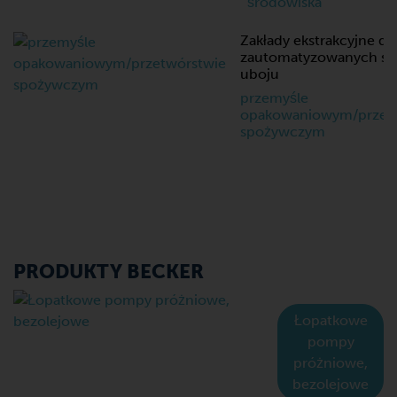
środowiska
Zakłady ekstrakcyjne do
zautomatyzowanych s
uboju
przemyśle
opakowaniowym/przet
spożywczym
PRODUKTY BECKER
Łopatkowe
pompy
próżniowe,
bezolejowe