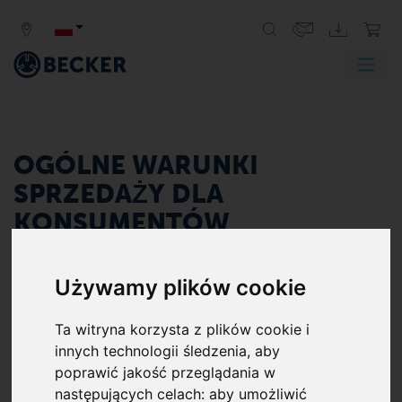
OGÓLNE WARUNKI
SPRZEDAŻY DLA
KONSUMENTÓW
OGÓLNE WARUNKI SPRZEDAŻY DLA
KONSUMENTÓW ORAZ DLA OSÓB
Używamy plików cookie
FIZYCZNYCH, ZAWIERAJĄCYCH UMOWĘ
Ta witryna korzysta z plików cookie i
BEZPOŚREDNIO ZWIĄZANĄ Z
innych technologii śledzenia, aby
DZIAŁALNOŚCIĄ GOSPODARCZĄ, GDY Z
poprawić jakość przeglądania w
TREŚCI UMOWY WYNIKA, ŻE UMOWA TA
następujących celach:
aby umożliwić