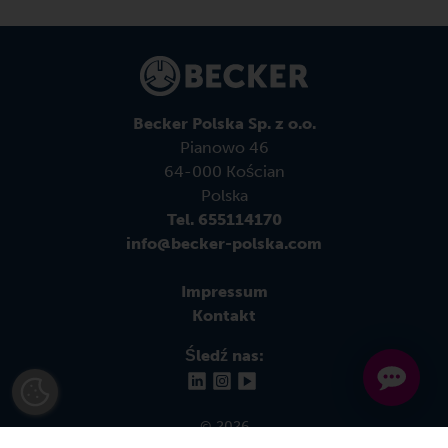
Becker Polska Sp. z o.o.
Pianowo 46
64-000 Kościan
Polska
Tel. 655114170
info@becker-polska.com
Impressum
Kontakt
Śledź nas:
© 2026