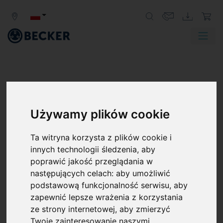
Używamy plików cookie
Ta witryna korzysta z plików cookie i
POMPY PRÓŻNIOWE TYPU
innych technologii śledzenia, aby
poprawić jakość przeglądania w
ROOTS BOOSTER
następujących celach:
aby umożliwić
podstawową funkcjonalność serwisu
,
aby
Pompy próżniowe typu Roots lub dmuchawy typu
zapewnić lepsze wrażenia z korzystania
Roots to pompy bezolejowe. Ich działanie opiera się na
ze strony internetowej
,
aby zmierzyć
zasadzie Rootsa, podobnej do zasady działania pomp
Twoje zainteresowanie naszymi
łopatkowych. Pompy te są idealnym rozwiązaniem, gdy