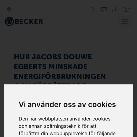
HUR JACOBS DOUWE
EGBERTS MINSKADE
ENERGIFÖRBRUKNINGEN
OCH FÖRBÄTTRADE
PRODUKTIONSSÄKERHETEN
Vi använder oss av cookies
STABIL VAKUUMFÖRSÖRJNING,
LÄGRE ENERGIFÖRBRUKNING
Den här webbplatsen använder cookies
OCH FÖRBÄTTRADE
och annan spårningsteknik för att
ARBETSFÖRHÅLLANDEN TACK
förbättra din webbupplevelse för följande