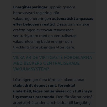
Energibesparingar
uppnås genom
behovsstyrd reglering, där
vakuumgenereringen
automatiskt anpassas
efter behoven i realtid
. Dessutom minskar
ersättningen av tryckluftsbaserade
venturisystem med en centraliserad
vakuumlösning både energi- och
tryckluftsförbrukningen ytterligare.
VILKA ÄR DE VIKTIGASTE FÖRDELARNA
MED BECKERS CENTRALISERADE
VAKUUMSYSTEM?
Lösningen ger flera fördelar, bland annat
stabil drift dygnet runt
,
förenklat
underhåll
,
lägre bullernivåer
och
full insyn
i systemets prestanda
. Den förbättrar också
arbetsförhållandena och bidrar till långsiktig