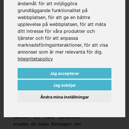
VARE ETT CENTRALISERAT
ändamål:
för att möjliggöra
SYSTEM.
grundläggande funktionalitet på
webbplatsen
,
för att ge en bättre
upplevelse på webbplatsen
,
för att mäta
Vid sin tefabrik stod
Jacobs
ditt intresse för våra produkter och
Douwe Egberts
(JDE) inför
tjänster och för att anpassa
utmaningar med en ineffektiv
marknadsföringsinteraktioner
,
för att visa
och komplex
annonser som är mer relevanta för dig
.
vakuumförsörjning.
Integritetspolicy
Tillsammans med Becker
omvandlade företaget sin
Jag accepterar
anläggning till ett centraliserat,
behovsstyrt system – vilket
Jag avböjer
avsevärt förbättrade
effektiviteten, tillförlitligheten
Ändra mina inställningar
och transparensen.
Genom ett nära samarbete
enades de båda företagen om