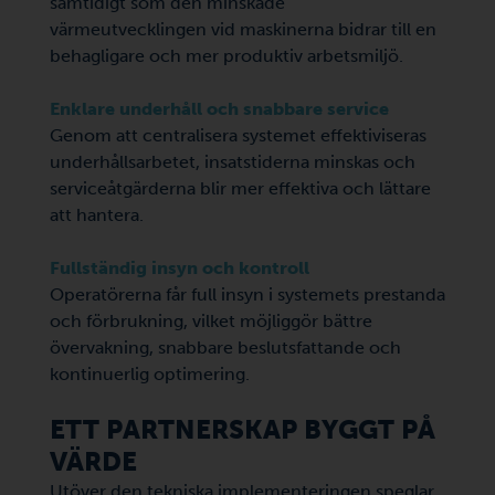
samtidigt som den minskade
värmeutvecklingen vid maskinerna bidrar till en
behagligare och mer produktiv arbetsmiljö.
Enklare underhåll och snabbare service
Genom att centralisera systemet effektiviseras
underhållsarbetet, insatstiderna minskas och
serviceåtgärderna blir mer effektiva och lättare
att hantera.
Fullständig insyn och kontroll
Operatörerna får full insyn i systemets prestanda
och förbrukning, vilket möjliggör bättre
övervakning, snabbare beslutsfattande och
kontinuerlig optimering.
ETT PARTNERSKAP BYGGT PÅ
VÄRDE
Utöver den tekniska implementeringen speglar