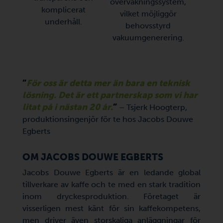
övervakningssystem,
komplicerat
sy
vilket möjliggör
underhåll.
behovsstyrd
vakuumgenerering.
”
För oss är detta mer än bara en teknisk
lösning. Det är ett partnerskap som vi har
litat på i nästan 20 år.
”
– Tsjerk Hoogterp,
produktionsingenjör för te hos Jacobs Douwe
Egberts
OM JACOBS DOUWE EGBERTS
Jacobs Douwe Egberts är en ledande global
tillverkare av kaffe och te med en stark tradition
inom dryckesproduktion. Företaget är
visserligen mest känt för sin kaffekompetens,
men driver även storskaliga anläggningar för