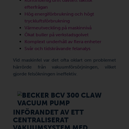
Kontinuerlig drift oavsett faktisk
efterfrågan
Hög energiförbrukning och högt
tryckluftsförbrukning
Värmeutveckling på maskinnivå
Ökat buller på verkstadsgolvet
Komplext underhåll av flera enheter
Svår och tidskrävande felanalys
Vid maskinfel var det ofta oklart om problemet
härrörde från vakuumförsörjningen, vilket
gjorde felsökningen ineffektiv.
INFÖRANDET AV ETT
CENTRALISERAT
VAKUUMSYSTEM MED