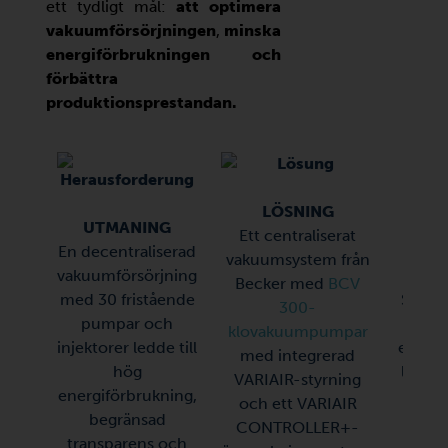
ett tydligt mål:
att optimera
vakuumförsörjningen
,
minska
energiförbrukningen
och
förbättra
produktionsprestandan.
LÖSNING
UTMANING
Ett centraliserat
En decentraliserad
vakuumsystem från
vakuumförsörjning
RE
Becker med
BCV
med 30 fristående
Stabil
300-
pumpar och
runt,
klovakuumpumpar
injektorer ledde till
energi
med integrerad
hög
lägre 
VARIAIR-styrning
energiförbrukning,
f
och ett VARIAIR
begränsad
unde
CONTROLLER+-
transparens och
fullst