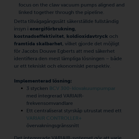
Detta tillvägagångssätt säkerställde fullständig
insyn i
energiförbrukning
,
kostnadseffektivitet
,
koldioxidavtryck
och
framtida skalbarhet
, vilket gjorde det möjligt
för Jacobs Douwe Egberts att med säkerhet
identifiera den mest lämpliga lösningen – både
ur ett tekniskt och ekonomiskt perspektiv.
Implementerad lösning:
3 stycken
BCV 300-klovakuumpumpar
med integrerad VARIAIR-
frekvensomvandlare
Ett centraliserat styrskåp utrustat med ett
VARIAIR CONTROLLER+
övervakningsgränssnitt
Det integrerade VARIAIR-systemet gör att varje