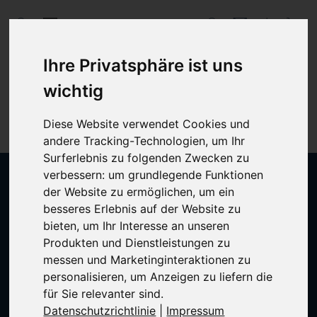
Ihre Privatsphäre ist uns
wichtig
Diese Website verwendet Cookies und
andere Tracking-Technologien, um Ihr
Surferlebnis zu folgenden Zwecken zu
verbessern:
um grundlegende Funktionen
der Website zu ermöglichen
,
um ein
besseres Erlebnis auf der Website zu
Becker AG
bieten
,
um Ihr Interesse an unseren
Pfadackerstrasse 10
Produkten und Dienstleistungen zu
CH-8957 Spreitenbach
messen und Marketinginteraktionen zu
T +41 58 590 18 18
personalisieren
,
um Anzeigen zu liefern die
becker@becker.ch
für Sie relevanter sind
.
Datenschutzrichtlinie
|
Impressum