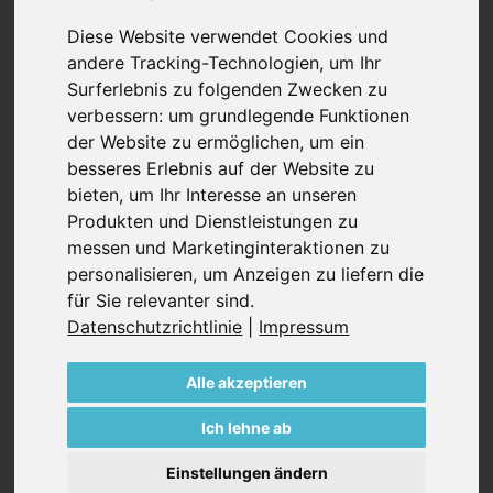
Diese Website verwendet Cookies und
Frau Rong,
andere Tracking-Technologien, um Ihr
was genau ist Ihre Tätigkeit und wie sieht ein
Surferlebnis zu folgenden Zwecken zu
normaler Arbeitstag aus?
verbessern:
um grundlegende Funktionen
Ich arbeite bei Becker im International Customer
der Website zu ermöglichen
,
um ein
Support/Vertrieb Innendienst/Kundenbetreuung und
besseres Erlebnis auf der Website zu
bin SAP Key User meines Teams. Was mache ich an
bieten
,
um Ihr Interesse an unseren
einem normalen Arbeitstag? Ich bearbeite
Produkten und Dienstleistungen zu
Kundenaufträge, kommuniziere mit der Produktion
messen und Marketinginteraktionen zu
bezüglich Terminen, erstelle Sendungen und
personalisieren
,
um Anzeigen zu liefern die
kommuniziere mit unserem Versand, mit Kunden und
für Sie relevanter sind
.
Spediteuren. Außerdem verfolge ich Lieferungen,
Datenschutzrichtlinie
|
Impressum
erstelle Angebote und erledige Aufgaben in SAP.
Alle akzeptieren
Beschreiben Sie Becker in drei Worten?
Respekt, Work-Life Balance, Tradition.
Ich lehne ab
Einstellungen ändern