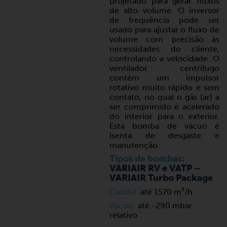
projetado para gerar fluxos
de alto volume. O inversor
de frequência pode ser
usado para ajustar o fluxo de
volume com precisão às
necessidades do cliente,
controlando a velocidade. O
ventilador centrífugo
contém um impulsor
rotativo muito rápido e sem
contato, no qual o gás (ar) a
ser comprimido é acelerado
do interior para o exterior.
Esta bomba de vácuo é
isenta de desgaste e
manutenção.
Tipos de bombas:
VARIAIR RV e VATP –
VARIAIR Turbo Package
Caudal:
até 1570 m³/h
Vácuo:
até -290 mbar
relativo