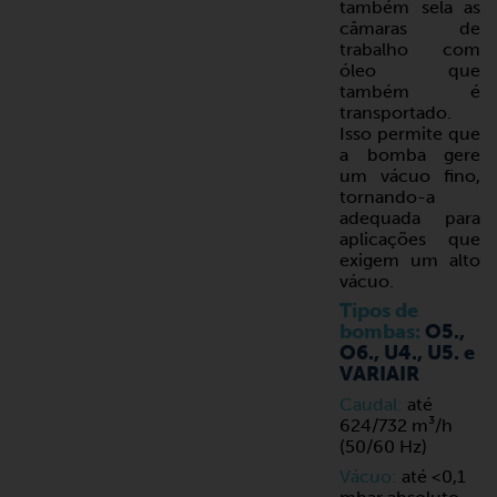
também sela as
câmaras de
trabalho com
óleo que
também é
transportado.
Isso permite que
a bomba gere
um vácuo fino,
tornando-a
adequada para
aplicações que
exigem um alto
vácuo.
Tipos de
bombas:
O5.,
O6., U4., U5. e
VARIAIR
Caudal:
até
624/732 m³/h
(50/60 Hz)
Vácuo:
até <0,1