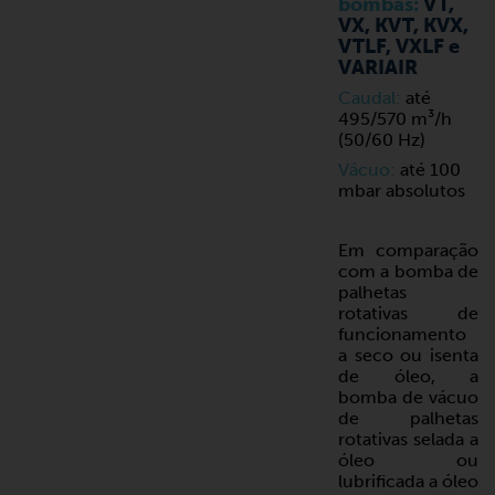
bombas:
VT,
VX, KVT, KVX,
VTLF, VXLF e
VARIAIR
Caudal:
até
495/570 m³/h
(50/60 Hz)
Vácuo:
até 100
mbar absolutos
Em comparação
com a bomba de
palhetas
rotativas de
funcionamento
a seco ou isenta
de óleo, a
bomba de vácuo
de palhetas
rotativas selada a
óleo ou
lubrificada a óleo