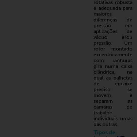
rotativas robusta
é adequada para
maiores
diferenças de
pressão em
aplicações de
vácuo e/ou
pressão. Um
rotor montado
excentricamente
com ranhuras
gira numa caixa
cilíndrica, na
qual as palhetas
de encaixe
preciso se
movem e
separam as
câmaras de
trabalho
individuais umas
das outras.
Tipos de