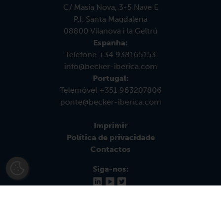
C/ Masía Nova, 3-5 Nave E
P.I. Santa Magdalena
08800 Vilanova i la Geltrú
Espanha:
Telefone +34 938165153
info@becker-iberica.com
Portugal:
Telemóvel +351 963207806
ponte@becker-iberica.com
Imprimir
Política de privacidade
Contactos
Siga-nos:
© 2026