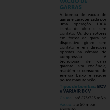
VÁCUO DE
GARRAS
A bomba de vácuo de
garras é caracterizada por
uma operação 100%
isenta de óleo e sem
contato. Os dois rotores
em forma de garra no
dispositivo giram sem
contato e em direções
opostas na câmara de
compressão. A
tecnologia de garra
garante alta eficiência,
mantém o consumo de
energia baixo e requer
pouca manutenção.
Tipos de bombas:
BCV
e VARIAIR BCV
Caudal:
até 275/325 m³/h
Vácuo:
até 50 mbar
absoluto