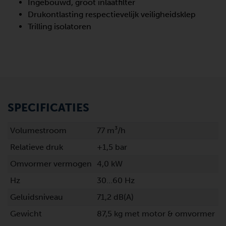
Ingebouwd, groot inlaatfilter
Drukontlasting respectievelijk veiligheidsklep
Trilling isolatoren
SPECIFICATIES
Volumestroom
77 m³/h
Relatieve druk
+1,5 bar
Omvormer vermogen
4,0 kW
Hz
30…60 Hz
Geluidsniveau
71,2 dB(A)
Gewicht
87,5 kg met motor & omvormer