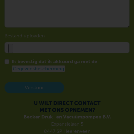
Bestand uploaden
Ik bevestig dat ik akkoord ga met de
Gegevensbescherming
Verstuur
U WILT DIRECT CONTACT
MET ONS OPNEMEN?
Becker Druk- en Vacuümpompen B.V.
Expansielaan 5
8447 SP Heerenveen