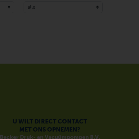
U WILT DIRECT CONTACT
MET ONS OPNEMEN?
Becker Druk- en Vacuümpompen B.V.