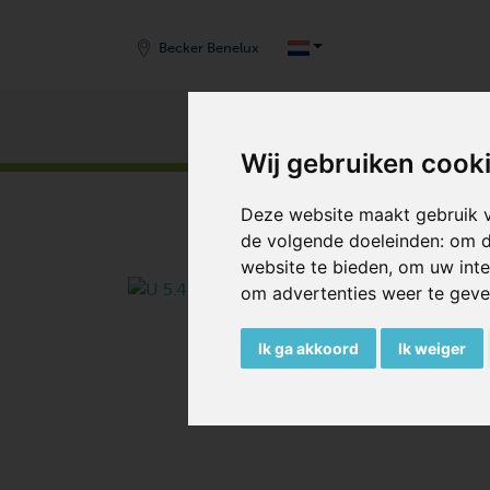
Becker Benelux
Producten
I
HOME
/
PRODUCTEN
/
VACUUMPOMPEN
/
SC
Wij gebruiken cook
Deze website maakt gebruik v
de volgende doeleinden:
om d
website te bieden
,
om uw inte
om advertenties weer te geven
Ik ga akkoord
Ik weiger