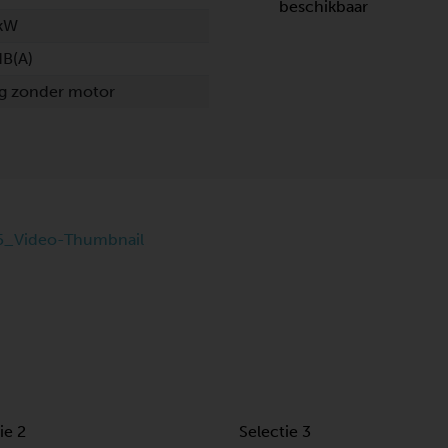
beschikbaar
 kW
dB(A)
kg zonder motor
ie 2
Selectie 3