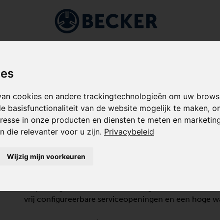
ndustrieën
Toepassingen
Over Becker
Service
HOTTENVACUÜMPOMPEN
/
OLIEGEÏNJECTEERD
/
U SERIE (KLEIN)
ies
an cookies en andere trackingtechnologieën om uw browse
e basisfunctionaliteit van de website mogelijk te maken
,
o
resse in onze producten en diensten te meten en marketingi
U 5.45
 die relevanter voor u zijn
.
Privacybeleid
SCHOTTENVACUÜMPOMPEN, O
Wijzig mijn voorkeuren
De U 5.45 is een diepvacuüm verdringerpomp die bij ui
verpakkings- en voedselverwerkingsmachines. De ol
vrij configureerbare serviceopeningen en een hoge w