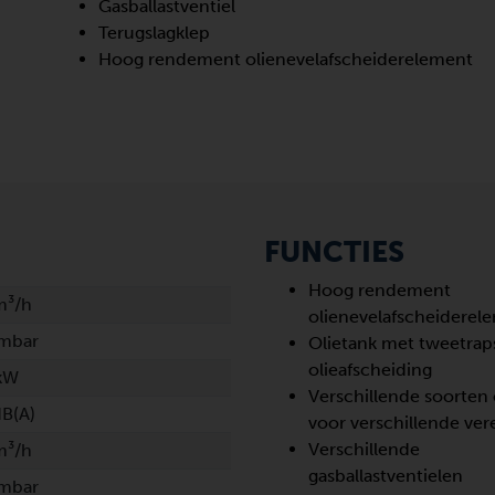
Gasballastventiel
Terugslagklep
Hoog rendement olienevelafscheiderelement
FUNCTIES
Hoog rendement
m³/h
olienevelafscheiderel
 mbar
Olietank met tweetrap
olieafscheiding
 kW
Verschillende soorten 
dB(A)
voor verschillende ver
Verschillende
m³/h
gasballastventielen
 mbar