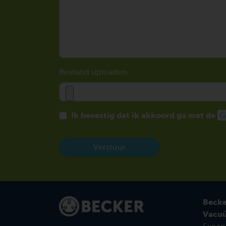
Bestand uploaden
Ik bevestig dat ik akkoord ga met de
G
Verstuur
Becke
Vacu