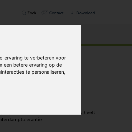
Zoek
Contact
Download
Shop
-ervaring te verbeteren voor
m een betere ervaring op de
nteracties te personaliseren
,
LIEGEÏNJECTEERD
tstek geschikt is voor gebruik in
iegeïnjecteerde schottenvacuümpomp heeft
aterdamptolerantie.