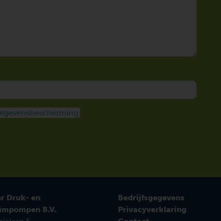
egevensbescherming
r Druk- en
Bedrijfsgegevens
ümpompen B.V.
Privacyverklaring