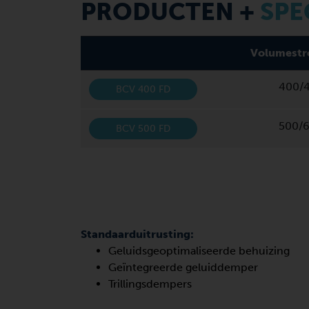
PRODUCTEN +
SPE
Volumestr
400/4
BCV 400 FD
500/6
BCV 500 FD
Standaarduitrusting:
Geluidsgeoptimaliseerde behuizing
Geïntegreerde geluiddemper
Trillingsdempers