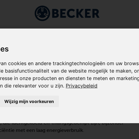
ndustrieën
Toepassingen
Over Becker
Service
AUWENVACUÜMPOMPEN
/
BCV FD SERIES
ies
an cookies en andere trackingtechnologieën om uw browse
e basisfunctionaliteit van de website mogelijk te maken
,
o
resse in onze producten en diensten te meten en marketingi
 die relevanter voor u zijn
.
Privacybeleid
Wijzig mijn voorkeuren
dringerpomp met een laag profiel, ontworpen voor
n levert 100% olievrije compressie. Het contactloze
ie luchtgekoeld en trillingsgedempt zijn, bijzonder
iëntie met een laag energieverbruik.