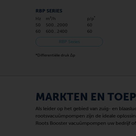
RBP SERIES
*
Hz
m³/h
p/p
50
500…2000
60
60
600…2400
60
RBP Series
*Differentiële druk Δp
MARKTEN EN TOEP
Als leider op het gebied van zuig- en blaas
rootsvacuümpompen zijn de ideale oplossing 
Roots Booster vacuümpompen uw bedrijf of