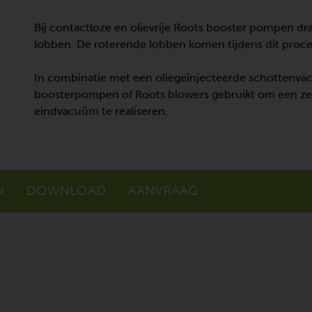
Bij contactloze en olievrije Roots booster pompen d
lobben. De roterende lobben komen tijdens dit proces
In combinatie met een oliegeïnjecteerde schotten
boosterpompen of Roots blowers gebruikt om een z
eindvacuüm te realiseren.
N
DOWNLOAD
AANVRAAG