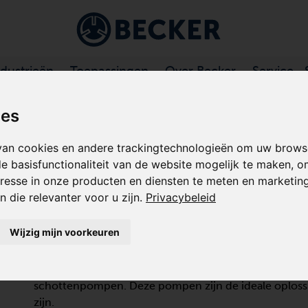
ndustrieën
Toepassingen
Over Becker
Service
OTS BOOSTER VACUÜMPOMPEN
ies
an cookies en andere trackingtechnologieën om uw browse
e basisfunctionaliteit van de website mogelijk te maken
,
o
resse in onze producten en diensten te meten en marketingi
ROOTS BOOSTER
 die relevanter voor u zijn
.
Privacybeleid
VACUÜMPOMPEN
Wijzig mijn voorkeuren
Roots booster vacuümpompen of Roots blowers zijn
volgens het Roots-werkingsprincipe, een werkingsprin
schottenpompen. Deze pompen zijn de ideale oplos
zijn.