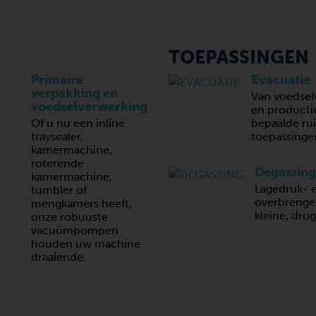
TOEPASSINGEN
Primaire
Evacuatie
verpakking en
Van voedsel
voedselverwerking
en productie
Of u nu een inline
bepaalde ru
traysealer,
toepassing
kamermachine,
roterende
Degassing
kamermachine,
Lagedruk- e
tumbler of
overbrengen
mengkamers heeft,
kleine, dro
onze robuuste
vacuümpompen
houden uw machine
draaiende.