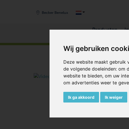
Becker Benelux
Producten
I
HOME
/
PRODUCTEN
/
VACUUMPOMPEN
/
RO
Wij gebruiken cook
Deze website maakt gebruik v
de volgende doeleinden:
om d
website te bieden
,
om uw inte
om advertenties weer te geven
Ik ga akkoord
Ik weiger