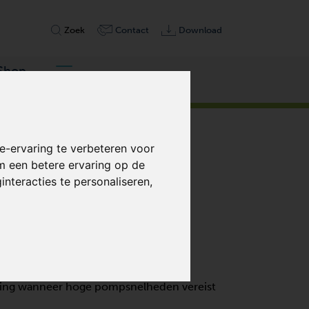
Zoek
Contact
Download
Shop
-ervaring te verbeteren voor
m een betere ervaring op de
nteracties te personaliseren
,
 droge verdringerpompen. Ze werken
cipe dat vergelijkbaar is met
sing wanneer hoge pompsnelheden vereist