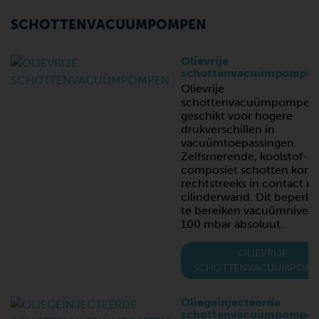
SCHOTTENVACUÜMPOMPEN
Olievrije
schottenvacuümpompe
Olievrije
schottenvacuümpompen 
geschikt voor hogere
drukverschillen in
vacuümtoepassingen.
Zelfsmerende, koolstof-gr
composiet schotten kom
rechtstreeks in contact m
cilinderwand. Dit beperkt
te bereiken vacuümniveau
100 mbar absoluut.
OLIEVRIJE
SCHOTTENVACUÜMPOM
Oliegeïnjecteerde
schottenvacuümpompe