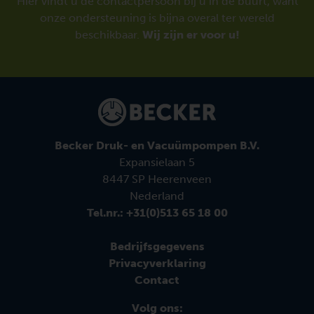
Hier vindt u de contactpersoon bij u in de buurt, want
onze ondersteuning is bijna overal ter wereld
beschikbaar.
Wij zijn er voor u!
Becker Druk- en Vacuümpompen B.V.
Expansielaan 5
8447 SP Heerenveen
Nederland
Tel.nr.: +31(0)513 65 18 00
Bedrijfsgegevens
Privacyverklaring
Contact
Volg ons: