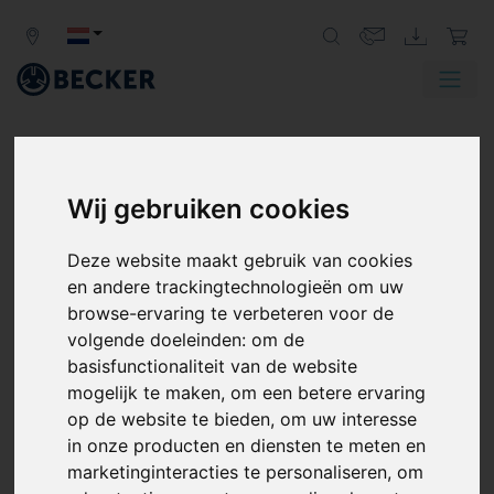
Wij gebruiken cookies
SCHOTTENVACUÜMPOMPEN
Deze website maakt gebruik van cookies
en andere trackingtechnologieën om uw
Becker's robuust geconstrueerde schottenpompen
browse-ervaring te verbeteren voor de
maken gebruik van een positief verdringingsprincipe.
volgende doeleinden:
om de
Een excentrisch gemonteerde rotor met sleuven roteert
basisfunctionaliteit van de website
in een cilindrische behuizing aangedreven door een
mogelijk te maken
,
om een betere ervaring
volledig omsloten, ventilatorgekoelde motor. De precies
op de website te bieden
,
om uw interesse
glijdende schotten bewegen in de sleuven, door
in onze producten en diensten te meten en
middelpuntvliedende kracht naar de cilinderwand
marketinginteracties te personaliseren
,
om
gedreven. Afzonderlijke werkkamers worden gecreëerd