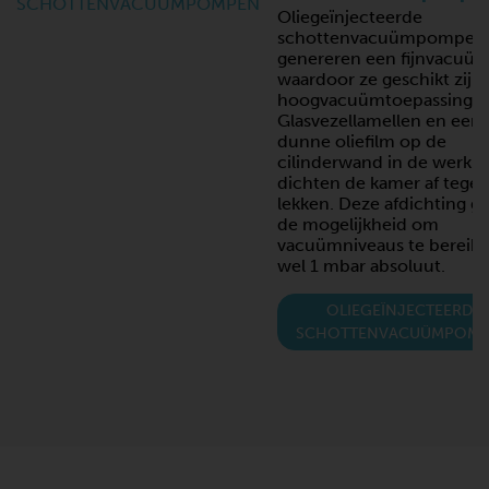
Oliegeïnjecteerde
schottenvacuümpompen
genereren een fijnvacuüm
waardoor ze geschikt zijn
hoogvacuümtoepassingen
Glasvezellamellen en een
dunne oliefilm op de
cilinderwand in de werkk
dichten de kamer af tege
lekken. Deze afdichting ge
de mogelijkheid om
vacuümniveaus te bereike
wel 1 mbar absoluut.
OLIEGEÏNJECTEERDE
SCHOTTENVACUÜMPOM