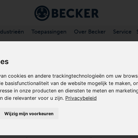
ndustrieën
Toepassingen
Over Becker
Service
HROEFVACUÜMPOMPEN
/
VADS SERIE
ies
an cookies en andere trackingtechnologieën om uw browse
VADS SERIE
e basisfunctionaliteit van de website mogelijk te maken
,
o
resse in onze producten en diensten te meten en marketingi
SCHROEFVACUÜMPOMPEN
 die relevanter voor u zijn
.
Privacybeleid
Becker VADS-serie vacuümpompen met directe aandri
Wijzig mijn voorkeuren
vorm van de roterende verdringer lijkt op die van ee
luchtgekoelde schroefvacuümpompen is 100% olie- en 
onderhoud nodig. De geïntegreerde toerentalregelin