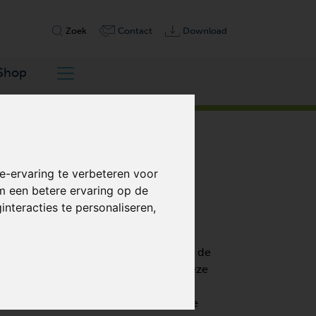
Zoek
Contact
Download
Shop
-ervaring te verbeteren voor
m een betere ervaring op de
nteracties te personaliseren
,
jving zijn verdringerpompen waarbij de
n spindelschroef. De werkkamer van deze
contactvrij. Er is slechts minimaal
g maakt een energie-geoptimaliseerde