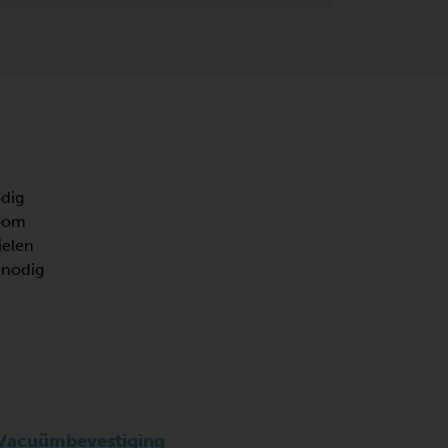
odig
room
ielen
 nodig
Vacuümbevestiging