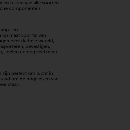
g en testen van alle soorten
ische componenten.
pomp- en
op maat voor tal van
en over de hele wereld,
ansporteren, bevestigen,
n, koelen en nog veel meer.
ijn perfect om lucht in
bouwd om de hoge eisen van
eerstaan.