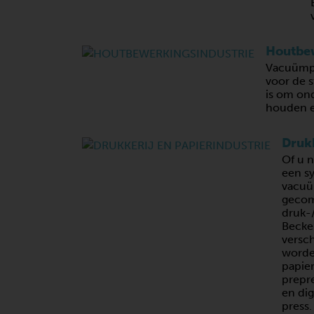
Houtbew
Vacuümp
voor de 
is om on
houden e
Drukk
Of u n
een s
vacuü
gecom
druk-
Becke
versch
worden
papier
prepre
en dig
press.