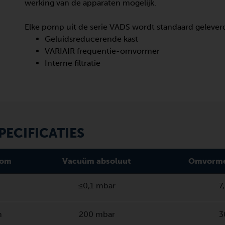
werking van de apparaten mogelijk.
Elke pomp uit de serie VADS wordt standaard gelever
Geluidsreducerende kast
VARIAIR frequentie-omvormer
Interne filtratie
PECIFICATIES
oom
Vacuüm absoluut
Omvorme
≤0,1 mbar
7
h
200 mbar
3