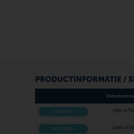
PRODUCTINFORMATIE / S
Volumestr
290 m³/h
VADS 250
1380 m³/
VADS 1500+