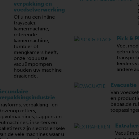
verpakking en
voedselverwerking
Of u nu een inline
traysealer,
kamermachine,
roterende
Pick & P
kamermachine,
Veel mod
tumbler of
gebruik 
mengkamers heeft,
transporte
onze robuuste
feeders v
vacuümpompen
andere au
houden uw machine
draaiende.
Evacuatie
Secundaire
Van voedsel
verpakkingsindustrie
en productie
bepaalde ru
Trayforms, verpakking- en
toepassing
dozenopzetters,
opvulmachines, cappers en
vulmachines, inserters en
Extraher
palletizers zijn slechts enkele
Vacuümpo
van de vele machines waar u
scala aan 