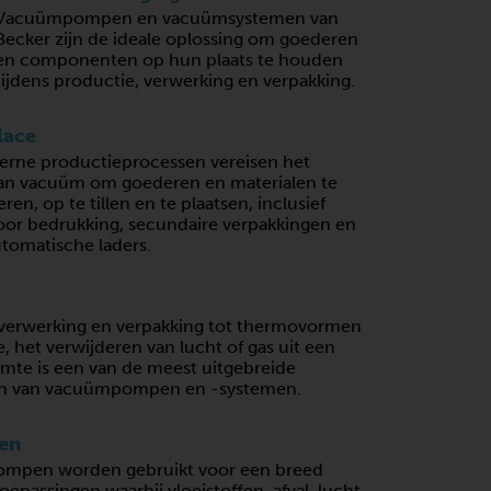
Vacuümpompen en vacuümsystemen van
Becker zijn de ideale oplossing om goederen
en componenten op hun plaats te houden
tijdens productie, verwerking en verpakking.
lace
erne productieprocessen vereisen het
van vacuüm om goederen en materialen te
ren, op te tillen en te plaatsen, inclusief
oor bedrukking, secundaire verpakkingen en
tomatische laders.
verwerking en verpakking tot thermovormen
, het verwijderen van lucht of gas uit een
imte is een van de meest uitgebreide
en van vacuümpompen en -systemen.
en
mpen worden gebruikt voor een breed
toepassingen waarbij vloeistoffen, afval, lucht