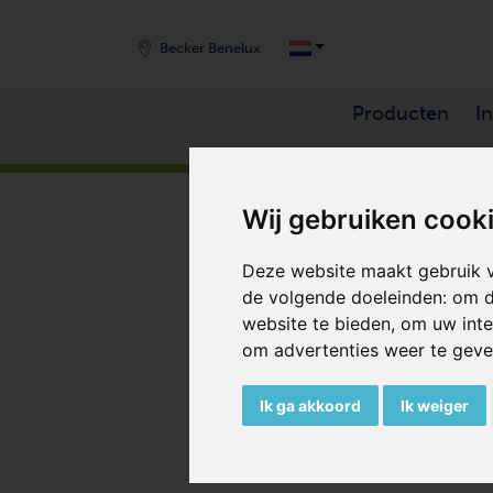
Becker Benelux
Producten
I
HOME
/
PRODUCTEN
/
VACUUMPOMPEN
/
SC
Wij gebruiken cook
Deze website maakt gebruik v
de volgende doeleinden:
om d
website te bieden
,
om uw inte
om advertenties weer te geven
Ik ga akkoord
Ik weiger