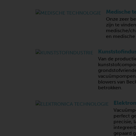
Medische t
Onze zeer b
zijn te vinden
medische/ch
en medische 
Kunststofindus
Van de producti
kunststofcompo
grondstofvriende
vacuümpompen,
blowers van Beck
betrokken.
Elektron
Vacuümpo
perfect g
precisie, 
integreer
gepaard g