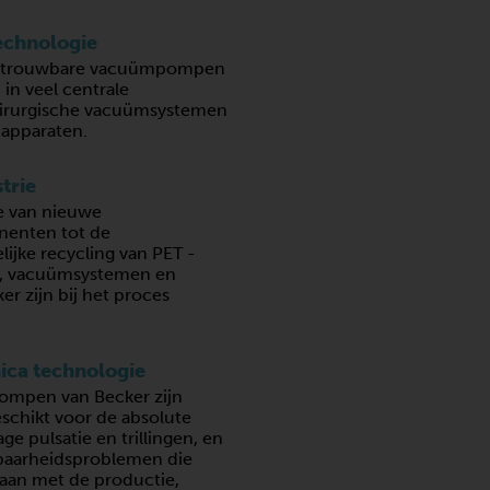
echnologie
etrouwbare vacuümpompen
 in veel centrale
irurgische vacuümsystemen
apparaten.
trie
e van nieuwe
nenten tot de
lijke recycling van PET -
 vacuümsystemen en
er zijn bij het proces
ica technologie
mpen van Becker zijn
eschikt voor de absolute
lage pulsatie en trillingen, en
baarheidsproblemen die
aan met de productie,