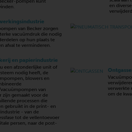
Becker-pompen kunt
en divers
vinden.
verwijderd
erkingsindustrie
ompen van Becker zorgen
sterke vacuümdruk die nodig
derdelen op hun plaats te
n afval te verminderen.
erij en papierindustrie
u een afzonderlijke unit of
Ontgasse
ysteem nodig heeft, de
Vacuümpom
mpompen, blowers en
verwijdere
bineerde
verwerkte m
/vacuümpompen van
om de kwal
r zijn gemaakt voor de
illende processen die
 gebruikt in de print- en
industrie - van de
ssfase tot de vellentoevoer
itale persen, naar de post-