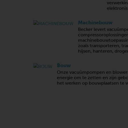
verwerkin
elektron
Machinebouw
Becker levert vacuüm
compressoroplossingen 
machinebouwtoepassing
zoals transporteren, tr
hijsen, hanteren, droge
Bouw
Onze vacuümpompen en blowers z
energie om te zetten en zijn ge
het werken op bouwplaatsen te w